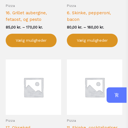
på
på
Pizza
Pizza
varesiden
vare
16. Grillet aubergine,
6. Skinke, pepperoni,
fetaost, og pesto
bacon
85,00
kr.
–
170,00
kr.
80,00
kr.
–
160,00
kr.
Vælg muligheder
Vælg muligheder
Prisinterval:
Prisinterval:
Dette
Dett
80,00 kr.
80,00 kr.
vare
vare
til
til
har
har
160,00 kr.
160,00 kr.
flere
flere
varianter.
varia
Mulighederne
Muli
kan
kan
vælges
vælg
på
på
Pizza
Pizza
varesiden
vare
17. Oksekød,
11. Skinke, cocktailpølser,