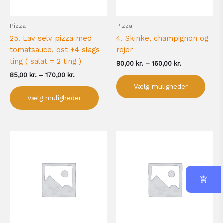
vælges
vælg
på
på
Pizza
Pizza
varesiden
vare
25. Lav selv pizza med
4. Skinke, champignon og
tomatsauce, ost +4 slags
rejer
ting ( salat = 2 ting )
80,00
kr.
–
160,00
kr.
85,00
kr.
–
170,00
kr.
Vælg muligheder
Vælg muligheder
Prisinterval:
Prisinterval:
Dette
Dett
80,00 kr.
80,00 kr.
vare
vare
til
til
har
har
160,00 kr.
160,00 kr.
flere
flere
varianter.
varia
Mulighederne
Muli
kan
kan
vælges
vælg