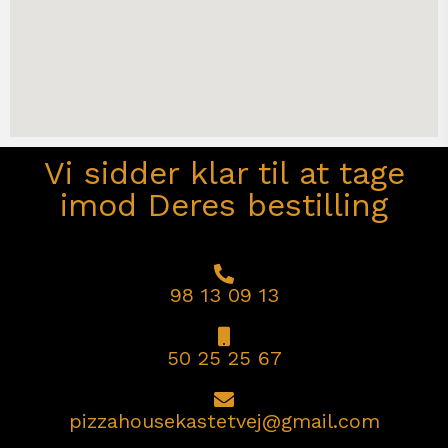
Vi sidder klar til at tage
imod Deres bestilling
98 13 09 13
50 25 25 67
pizzahousekastetvej@gmail.com