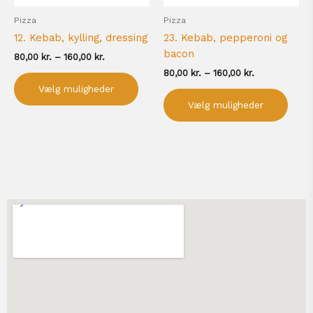
på
på
Pizza
Pizza
varesiden
vare
12. Kebab, kylling, dressing
23. Kebab, pepperoni og
bacon
80,00
kr.
–
160,00
kr.
80,00
kr.
–
160,00
kr.
Vælg muligheder
Vælg muligheder