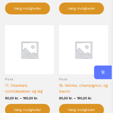
Vælg muligheder
Vælg muligheder
Prisinterval:
Prisinterval:
Dette
Dett
80,00 kr.
80,00 kr.
vare
vare
til
til
har
har
160,00 kr.
160,00 kr.
flere
flere
varianter.
varia
Mulighederne
Muli
kan
kan
vælges
vælg
på
på
Pizza
Pizza
varesiden
vare
17. Oksekød,
18. Skinke, champignon, og
cocktailpølser og løg
bacon
80,00
kr.
–
160,00
kr.
80,00
kr.
–
160,00
kr.
Vælg muligheder
Vælg muligheder