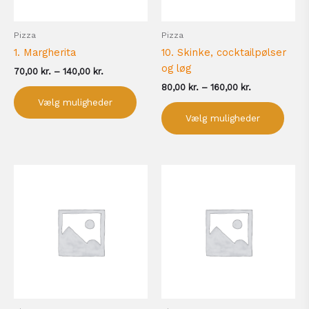
vælges
vælg
på
på
Pizza
Pizza
varesiden
vare
1. Margherita
10. Skinke, cocktailpølser
og løg
70,00
kr.
–
140,00
kr.
80,00
kr.
–
160,00
kr.
Vælg muligheder
Vælg muligheder
Prisinterval:
Prisinterval:
Dette
Dett
80,00 kr.
80,00 kr.
vare
vare
til
til
har
har
160,00 kr.
160,00 kr.
flere
flere
varianter.
varia
Mulighederne
Muli
kan
kan
vælges
vælg
på
på