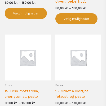
oliven, peberfrugt
80,00
kr.
–
160,00
kr.
80,00
kr.
–
160,00
kr.
Vælg muligheder
Vælg muligheder
Prisinterval:
Prisinterval:
Dette
Dett
80,00 kr.
85,00 kr.
vare
vare
til
til
har
har
160,00 kr.
170,00 kr.
flere
flere
varianter.
varia
Mulighederne
Muli
kan
kan
vælges
vælg
på
på
Pizza
Pizza
varesiden
vare
15. Frisk mozzarella,
16. Grillet aubergine,
cherrytomat, pesto
fetaost, og pesto
80,00
kr.
–
160,00
kr.
85,00
kr.
–
170,00
kr.