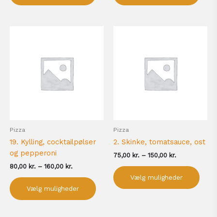
Prisinterval:
Prisinterval:
Dette
Dett
80,00 kr.
75,00 kr.
vare
vare
til
til
har
har
160,00 kr.
150,00 kr.
flere
flere
varianter.
varia
Mulighederne
Muli
kan
kan
vælges
vælg
på
på
Pizza
Pizza
varesiden
vare
19. Kylling, cocktailpølser
2. Skinke, tomatsauce, ost
og pepperoni
75,00
kr.
–
150,00
kr.
80,00
kr.
–
160,00
kr.
Vælg muligheder
Vælg muligheder