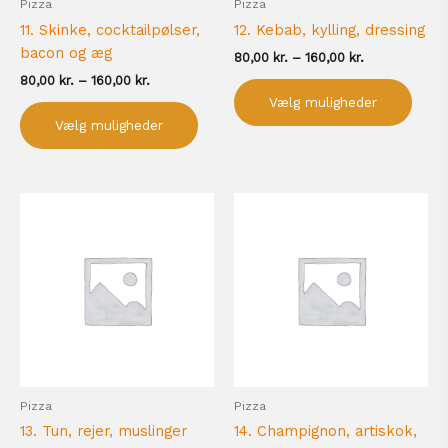
Pizza
Pizza
varesiden
vare
11. Skinke, cocktailpølser,
12. Kebab, kylling, dressing
bacon og æg
80,00
kr.
–
160,00
kr.
80,00
kr.
–
160,00
kr.
Vælg muligheder
Vælg muligheder
Prisinterval:
Prisinterval:
Dette
Dett
80,00 kr.
80,00 kr.
vare
vare
til
til
har
har
160,00 kr.
160,00 kr.
flere
flere
varianter.
varia
Mulighederne
Muli
kan
kan
vælges
vælg
på
på
Pizza
Pizza
varesiden
vare
13. Tun, rejer, muslinger
14. Champignon, artiskok,