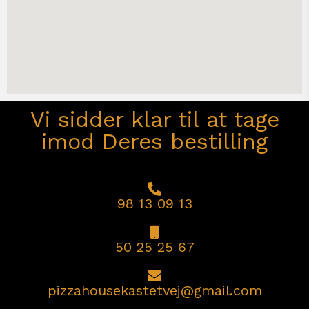
Vi sidder klar til at tage
imod Deres bestilling
98 13 09 13
50 25 25 67
pizzahousekastetvej@gmail.com