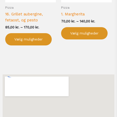
på
på
Pizza
Pizza
varesiden
vare
16. Grillet aubergine,
1. Margherita
fetaost, og pesto
70,00
kr.
–
140,00
kr.
85,00
kr.
–
170,00
kr.
Vælg muligheder
Vælg muligheder