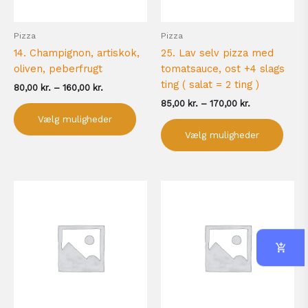
vælges
vælg
på
på
Pizza
Pizza
varesiden
vare
14. Champignon, artiskok,
25. Lav selv pizza med
oliven, peberfrugt
tomatsauce, ost +4 slags
ting ( salat = 2 ting )
80,00
kr.
–
160,00
kr.
85,00
kr.
–
170,00
kr.
Vælg muligheder
Vælg muligheder
Prisinterval:
Prisinterval:
Dette
Dett
85,00 kr.
70,00 kr.
vare
vare
til
til
har
har
170,00 kr.
140,00 kr.
flere
flere
varianter.
varia
Mulighederne
Muli
kan
kan
vælges
vælg