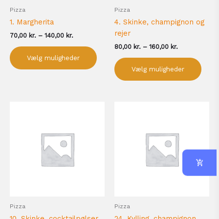
på
på
Pizza
Pizza
varesiden
vare
1. Margherita
4. Skinke, champignon og
rejer
70,00
kr.
–
140,00
kr.
80,00
kr.
–
160,00
kr.
Vælg muligheder
Vælg muligheder
Prisinterval:
Prisinterval:
Dette
Dett
80,00 kr.
80,00 kr.
vare
vare
til
til
har
har
160,00 kr.
160,00 kr.
flere
flere
varianter.
varia
Mulighederne
Muli
kan
kan
vælges
vælg
på
på
Pizza
Pizza
varesiden
vare
10. Skinke, cocktailpølser
24. Kylling, champignon,