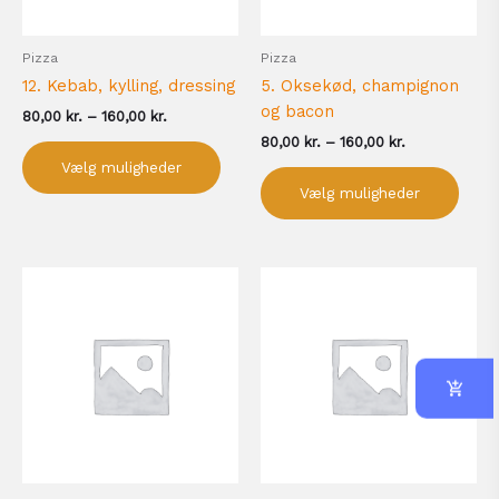
vælges
vælg
på
på
Pizza
Pizza
varesiden
vare
12. Kebab, kylling, dressing
5. Oksekød, champignon
og bacon
80,00
kr.
–
160,00
kr.
80,00
kr.
–
160,00
kr.
Vælg muligheder
Vælg muligheder
Prisinterval:
Prisinterval:
Dette
Dett
80,00 kr.
75,00 kr.
vare
vare
til
til
har
har
160,00 kr.
150,00 kr.
flere
flere
varianter.
varia
Mulighederne
Muli
kan
kan
vælges
vælg
på
på