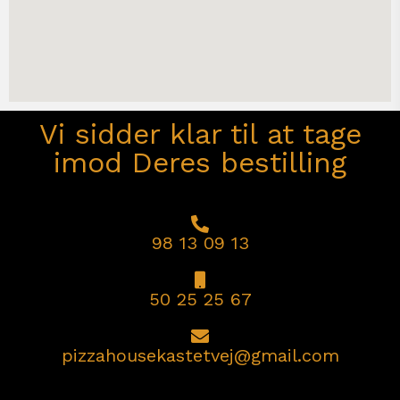
Vi sidder klar til at tage
imod Deres bestilling
98 13 09 13
50 25 25 67
pizzahousekastetvej@gmail.com