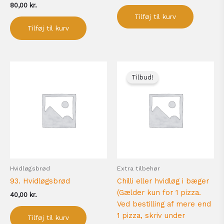
80,00
kr.
Tilføj til kurv
Tilføj til kurv
Den
Den
oprindelige
aktuelle
Tilbud!
pris
pris
var:
er:
6,00 kr..
5,00 kr..
Hvidløgsbrød
Extra tilbehør
93. Hvidløgsbrød
Chilli eller hvidløg i bæger
(Gælder kun for 1 pizza.
40,00
kr.
Ved bestilling af mere end
1 pizza, skriv under
Tilføj til kurv