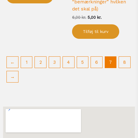
“bemærkninger” hvilken
det skal på)
6,00
kr.
5,00
kr.
Tilføj til kurv
←
1
2
3
4
5
6
7
8
→