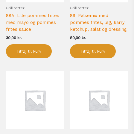
Grillretter
Grillretter
88A. Lille pommes frites
89. Pølsemix med
med mayo og pommes
pommes frites, løg, karry
frites sauce
ketchup, salat og dressing
30,00
kr.
80,00
kr.
Tilføj til kurv
Tilføj til kurv
Prisinterval:
Dette
80,00 kr.
vare
til
har
160,00 kr.
flere
varianter.
Mulighederne
kan
vælges
på