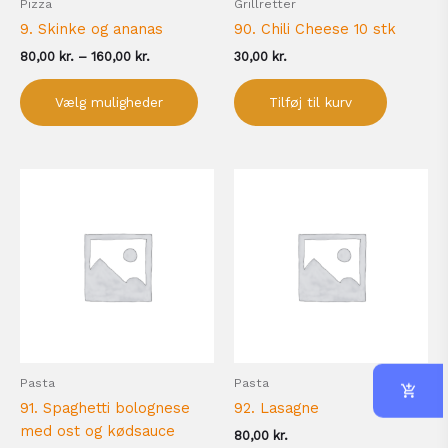
Pizza
Grillretter
varesiden
9. Skinke og ananas
90. Chili Cheese 10 stk
80,00
kr.
–
160,00
kr.
30,00
kr.
Vælg muligheder
Tilføj til kurv
Pasta
Pasta
91. Spaghetti bolognese
92. Lasagne
med ost og kødsauce
80,00
kr.