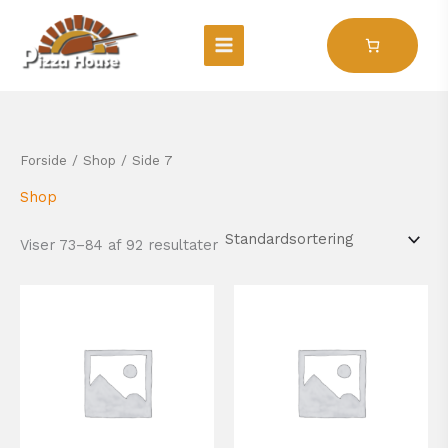
Gå
til
indholdet
Forside
/
Shop
/ Side 7
Shop
Viser 73–84 af 92 resultater