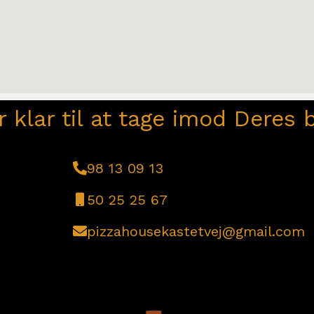
r klar til at tage imod Deres b
98 13 09 13
50 25 25 67
pizzahousekastetvej@gmail.com