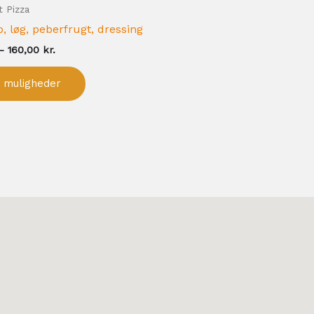
t Pizza
, løg, peberfrugt, dressing
–
160,00
kr.
 muligheder