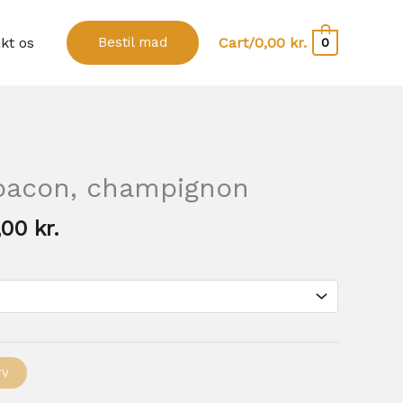
kt os
Bestil mad
Cart/
0,00
kr.
0
Prisinterval:
80,00 kr.
 bacon, champignon
til
160,00 kr.
,00
kr.
rv