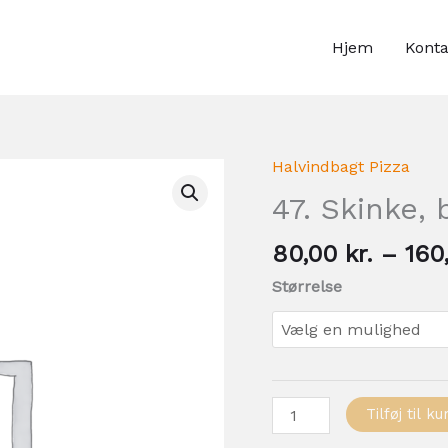
Hjem
Konta
Halvindbagt Pizza
47.
Skinke,
47. Skinke,
bacon,
champignon
80,00
kr.
–
160
antal
Størrelse
Tilføj til ku