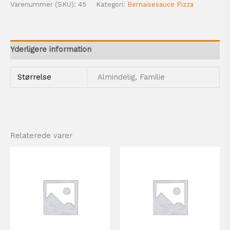
Varenummer (SKU):
45
Kategori:
Bernaisesauce Pizza
Yderligere information
Størrelse
Almindelig, Familie
Relaterede varer
Prisinterval:
Prisinterval:
Dette
Dett
80,00 kr.
80,00 kr.
vare
vare
til
til
har
har
160,00 kr.
160,00 kr.
flere
flere
varianter.
varia
Mulighederne
Muli
kan
kan