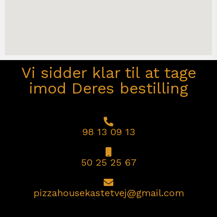
Vi sidder klar til at tage
imod Deres bestilling
98 13 09 13
50 25 25 67
pizzahousekastetvej@gmail.com