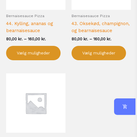
vælges
vælg
på
på
Bernaisesauce Pizza
Bernaisesauce Pizza
varesiden
vare
44. Kylling, ananas og
43. Oksekød, champignon,
bearnaisesauce
og bearnaisesauce
80,00
kr.
–
160,00
kr.
80,00
kr.
–
160,00
kr.
Vælg muligheder
Vælg muligheder
Prisinterval:
Dette
80,00 kr.
vare
til
har
160,00 kr.
flere
varianter.
Mulighederne
kan
vælges
på