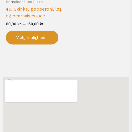
Bernaisesauce Pizza
varesiden
46. Skinke, pepperoni, løg
og bearnaisesauce
80,00
kr.
–
160,00
kr.
Vælg muligheder