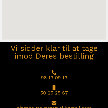
Vi sidder klar til at tage
imod Deres bestilling
98 13 09 13
50 25 25 67
pizzahousekastetvej@gmail.com